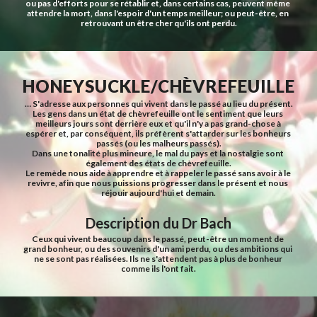
ou pas d'efforts pour se rétablir et, dans certains cas, peuvent même 
attendre la mort, dans l'espoir d'un temps meilleur; ou peut-être, en 
retrouvant un être cher qu'ils ont perdu.
HONEYSUCKLE/CHÈVREFEUILLE
… S'adresse aux personnes qui vivent dans le passé au lieu du présent.
Les gens dans un état de chèvrefeuille ont le sentiment que leurs 
meilleurs jours sont derrière eux et qu'il n'y a pas grand-chose à 
espérer et, par conséquent, ils préfèrent s'attarder sur les bonheurs 
passés (ou les malheurs passés).
Dans une tonalité plus mineure, le mal du pays et la nostalgie sont 
également des états de chèvrefeuille.
Le remède nous aide à apprendre et à rappeler le passé sans avoir à le 
revivre, afin que nous puissions progresser dans le présent et nous 
réjouir aujourd'hui et demain.
Description du Dr Bach
Ceux qui vivent beaucoup dans le passé, peut-être un moment de 
grand bonheur, ou des souvenirs d'un ami perdu, ou des ambitions qui 
ne se sont pas réalisées. Ils ne s'attendent pas à plus de bonheur 
comme ils l'ont fait.