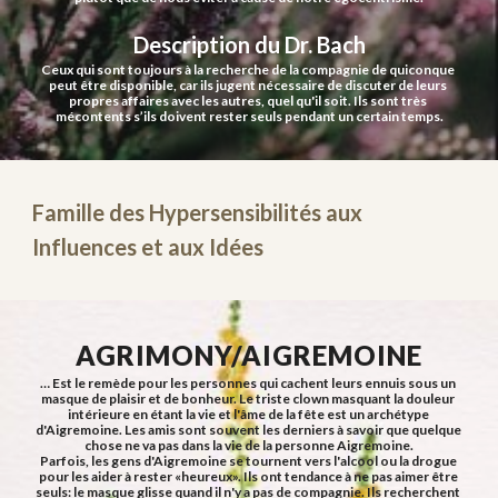
Description du Dr. Bach
Ceux qui sont toujours à la recherche de la compagnie de quiconque 
peut être disponible, car ils jugent nécessaire de discuter de leurs 
propres affaires avec les autres, quel qu'il soit. Ils sont très 
mécontents s’ils doivent rester seuls pendant un certain temps.
Famille des Hypersensibilités aux 
Influences et aux Idées
AGRIMONY/AIGREMOINE
… Est le remède pour les personnes qui cachent leurs ennuis sous un 
masque de plaisir et de bonheur. Le triste clown masquant la douleur 
intérieure en étant la vie et l'âme de la fête est un archétype 
d'Aigremoine. Les amis sont souvent les derniers à savoir que quelque 
chose ne va pas dans la vie de la personne Aigremoine.
Parfois, les gens d'Aigremoine se tournent vers l'alcool ou la drogue 
pour les aider à rester «heureux». Ils ont tendance à ne pas aimer être 
seuls: le masque glisse quand il n'y a pas de compagnie. Ils recherchent 