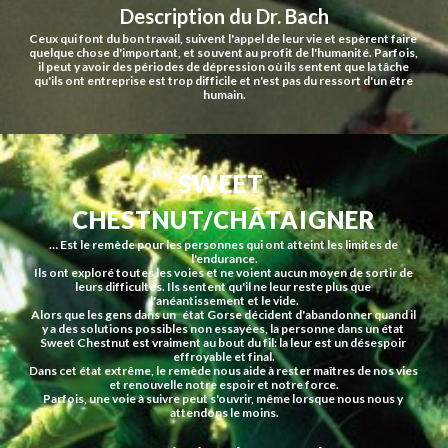
Description du Dr. Bach
Ceux qui font du bon travail, suivent l'appel de leur vie et espèrent faire 
quelque chose d'important, et souvent au profit de l'humanité. Parfois, 
il peut y avoir des périodes de dépression où ils sentent que la tâche 
qu'ils ont entreprise est trop difficile et n'est pas du ressort d'un être 
humain.
SWEET 
CHESTNUT/CHÂTAIGNER
… Est le remède pour les personnes qui ont atteint les limites de 
l'endurance.
Ils ont exploré toutes les voies et ne voient aucun moyen de sortir de 
leurs difficultés. Ils sentent qu'il ne leur reste plus que 
l'anéantissement et le vide.
Alors que les gens dans un   état Gorse décident d'abandonner quand il 
y a des solutions possibles non essayées, la personne dans un état 
Sweet Chestnut est vraiment au bout du fil: la leur est un désespoir 
effroyable et final.
Dans cet état extrême, le remède nous aide à rester maîtres de nos vies 
et renouvelle notre espoir et notre force.
Parfois, une voie à suivre peut s'ouvrir, même lorsque nous nous y 
attendons le moins.