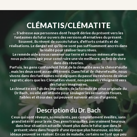
CLÉMATIS/CLÉMATITE
… S'adresse aux personnes dont l'esprit dérive du présent vers les 
fantasmes du futur ou vers des versions alternatives du présent. 
Souvent, ils rêvent de succès futurs, d'efforts créatifs et de 
réalisations. Le danger est qu'ils ne sont pas suffisamment ancrés dans 
la réalité pour réaliser leurs rêves.
Le remède aide à nous ramener sur terre et à nous-mêmes afin que 
nous puissions agir pour construire une vie meilleure, au lieu de vivre 
dans des rêveries.
Parfois, les gens confondent l'état de la clématite avec le chèvrefeuille 
, mais les deux sont assez différents. Dans l'état de chèvrefeuille, nous 
vivons dans des fantasmes nostalgiques du passé ou revivons de vieux 
regrets; alors que les Clématites vivent, nos pensées s'éloignent vers 
des futurs imaginaires.
La clématite est l'un des ingrédients de la formule de crise originale du 
Dr Bach , où elle est utilisée pour soulager les sensations floues, 
faibles et étourdies qui peuvent survenir en cas d'urgence.
Description du Dr. Bach
Ceux qui sont rêveurs, somnolents, pas complètement éveillés, sans 
grand intérêt pour la vie. Des gens tranquilles, pas vraiment heureux 
dans leur situation actuelle, vivant plus dans le futur que dans le 
présent; vivre dans l'espoir d'une époque plus heureuse, où leurs 
idéaux peuvent se réaliser. En cas de maladie, certains ne font que peu 