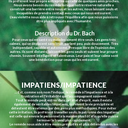
Ils préfèrent leur propre entreprise ou celle de quelques amis proches.
Nous avons besoin du remède lorsque notre réserve naturelle a 
construit une barrière entre nous et les autres, nous laissant seuls et 
incapables de prendre contact avec ceux qui nous entourent.
L'eau violette nous aide à retrouver l'équilibre afin que nous puissions 
être plus impliqués avec l'humanité.
 Description du Dr. Bach
Pour ceux qui en santé ou malades aiment être seuls. Les gens très 
calmes, qui se déplacent sans bruit, parlent peu, puis doucement. Très 
indépendant, capable et autonome. Presque libre de l'opinion des 
autres. Ils sont distants, laissent les gens seuls et suivent leur propre 
chemin. Souvent intelligent et talentueux. Leur paix et leur calme sont 
une bénédiction pour ceux qui les entourent.
IMPATIENS/IMPATIENCE
… Est, comme son nom l'indique, le remède à l'impatience et à la 
frustration et l'irritabilité qui l'accompagnent souvent.
Tout le monde peut entrer dans cet état d'esprit, mais il existe 
également de véritables Impatiens, qui vivent la vie précipitée et 
détestent être retenus par des gens plus méthodiques. Pour éviter 
cette irritation, ils préfèrent travailler seuls: la patronne des Impatiens 
est celle qui envoie le personnel à la maison plus tôt afin qu'elle puisse 
terminer le travail plus rapidement.
Le remède nous aide à être moins précipités et plus détendus avec les 