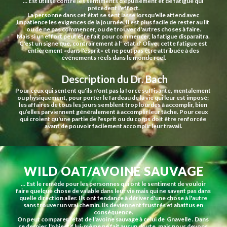
… Est utilisé contre les sentiments d'épuisement et de fatigue qui 
précèdent l'effort.
La personne dans cet état se sent lasse lorsqu'elle attend avec 
impatience les exigences de la journée. Il est plus facile de rester au lit 
ou de ne pas commencer, ou de trouver d'autres choses à faire.
Mais si un effort peut être fait pour commencer, la fatigue disparaîtra. 
C'est un signe que, contrairement à l'  état d' Olive , cette fatigue est 
entièrement «dans l'esprit» et ne peut pas être attribuée à des 
événements réels dans le monde réel.
 Description du Dr. Bach
Pour ceux qui sentent qu'ils n'ont pas la force suffisante, mentalement 
ou physiquement, pour porter le fardeau de la vie qui leur est imposé; 
les affaires de tous les jours semblent trop lourdes à accomplir, bien 
qu’elles parviennent généralement à accomplir leur tâche. Pour ceux 
qui croient qu'une partie de l'esprit ou du corps doit être renforcée 
avant de pouvoir facilement accomplir leur travail.
WILD OAT/AVOINE SAUVAGE
… Est le remède pour les personnes qui ont le sentiment de vouloir 
faire quelque chose de valable dans leur vie mais qui ne savent pas dans 
quelle direction aller. Ils ont tendance à dériver d'une chose à l'autre 
sans trouver un vrai chemin. Ils deviennent frustrés et abattus en 
conséquence.
On peut comparer l'état de l'avoine sauvage à celui de  Gnavelle . Dans 
ce dernier, l'objectif lui-même ne fait aucun doute, mais nous devons 