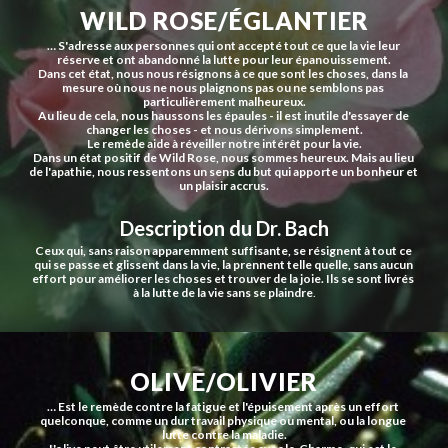
WILD ROSE/ÉGLANTIER
… S'adresse aux personnes qui ont accepté tout ce que la vie leur 
réserve et ont abandonné la lutte pour leur épanouissement.
Dans cet état, nous nous résignons à ce que sont les choses, dans la 
mesure où nous ne nous plaignons pas ou ne semblons pas 
particulièrement malheureux.
Au lieu de cela, nous haussons les épaules - il est inutile d'essayer de 
changer les choses - et nous dérivons simplement.
Le remède aide à réveiller notre intérêt pour la vie.
Dans un état positif de Wild Rose, nous sommes heureux. Mais au lieu 
de l'apathie, nous ressentons un sens du but qui apporte un bonheur et 
un plaisir accrus.
Description du Dr. Bach
Ceux qui, sans raison apparemment suffisante, se résignent à tout ce 
qui se passe et glissent dans la vie, la prennent telle quelle, sans aucun 
effort pour améliorer les choses et trouver de la joie. Ils se sont livrés 
à la lutte de la vie sans se plaindre
.
OLIVE/OLIVIER
… Est le remède contre la fatigue et l'épuisement après un effort 
quelconque, comme un dur travail physique ou mental, ou la longue 
lutte contre la maladie.