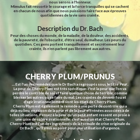
nous serons à l'honneur.
Mimulus fait ressortir le courage et la force tranquilles qui se cachent 
en chacun de nous afin que nous puissions faire face aux épreuves 
quotidiennes de la vie sans crainte.
Description du Dr. Bach
Peur des choses du monde, de la maladie, de la douleur, des accidents, 
de la pauvreté, de l'obscurité, d'être seul, du malheur. Les peurs du 
quotidien. Ces gens portent tranquillement et secrètement leur 
crainte, ils n'en parlent pas librement aux autres.
CHERRY PLUM/PRUNUS
… Est l'un des remèdes que le Dr Bach a regroupés sous le titre  
Peur
 .
La peur de Cherry Plum est très spécifique: c'est la peur que l'on va 
perdre le contrôle de soi et faire quelque chose de terrible, comme 
blesser les autres ou se faire du mal. Les craintes de devenir fou et 
d'agir irrationnellement sont les états de Cherry Plum.
Cherry Plum est également le remède à une perte de contrôle qui a 
déjà eu lieu, en raison de la peur et de la peur effrénées associées à de 
telles situations. Pensez à la peur qu'un petit enfant ressent en proie à 
une crise de colère irrationnelle: c'est aussi un état Cherry Plum.
Cherry Plum est l'un des ingrédients de la formule de crise originale du 
Dr Bach  , qu'il a mis au point pour une utilisation d'urgence.