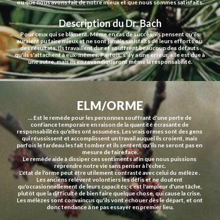
ou que nous avons fait de notre mieux et que nous sommes satisfaits.
Description du Dr. Bach
Pour ceux qui se blâment. Même en cas de succès, ils pensent qu'ils 
auraient pu faire mieux et ne sont jamais satisfaits de leurs efforts ou 
des résultats. Ils travaillent dur et souffrent beaucoup des défauts 
qu'ils s'attachent à eux-mêmes. Parfois, s'il y a une erreur, elle est due à 
une autre, mais ils en revendiqueront même la responsabilité.
ELM/ORME
… Est le remède pour les personnes souffrant d'une perte de 
confiance temporaire en raison de la quantité écrasante de 
responsabilités qu'elles ont assumées. Les vrais ormes sont des gens 
qui réussissent et accomplissent un travail auquel ils croient, mais 
parfois le fardeau les fait tomber et ils sentent qu'ils ne seront pas en 
mesure de faire face.
Le remède aide à dissiper ces sentiments afin que nous puissions 
reprendre notre vie sans penser à l'échec.
L'état de l'orme peut être utilement contrasté avec celui du  mélèze . 
Les anciens relèvent volontiers les défis et ne doutent 
qu'occasionnellement de leurs capacités; c'est l'ampleur d'une tâche, 
plutôt que la difficulté de bien faire quelque chose, qui cause la crise. 
Les mélèzes sont convaincus qu'ils vont échouer dès le départ, et ont 
donc tendance à ne pas essayer en premier lieu.