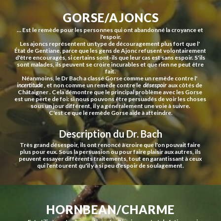
GORSE/AJONCS
… Est le remède pour les personnes qui ont abandonné la croyance et 
l'espoir.
Les ajoncs représentent un type de découragement plus fort que l'  
État de Gentiane, parce que les gens de Ajonc refusent volontairement 
d'être encouragés, si certains sont-ils que leur cas est sans espoir. S'ils 
sont malades, ils peuvent se croire incurables et que rien ne peut être 
fait.
Néanmoins, le Dr Bach a classé Gorse comme un remède contre l'  
incertitude
 , et non comme un remède contre le  
désespoir
  aux côtés de  
Châtaigner . Cela démontre que le principal problème avec les Gorse 
est une perte de foi: si nous pouvons être persuadés de voir les choses 
sous un jour différent, il y a généralement une voie à suivre.
C'est ce que le remède Gorse aide à atteindre.
Description du Dr. Bach
Très grand désespoir, ils ont renoncé à croire que l'on pouvait faire 
plus pour eux. Sous la persuasion ou pour faire plaisir aux autres, ils 
peuvent essayer différents traitements, tout en garantissant à ceux 
qui l'entourent qu'il y a si peu d'espoir de soulagement.
HORNBEAN/CHARME