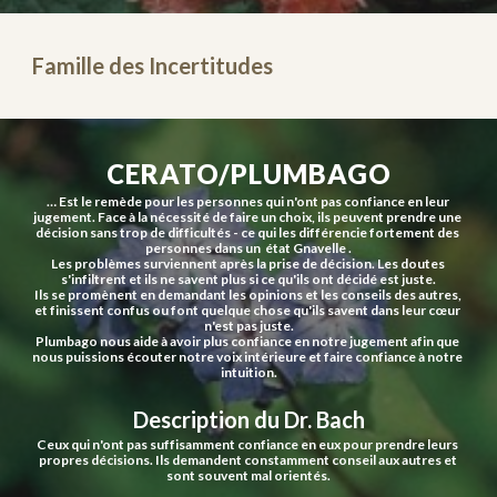
Famille des Incertitudes
CERATO/PLUMBAGO
… Est le remède pour les personnes qui n'ont pas confiance en leur 
jugement. Face à la nécessité de faire un choix, ils peuvent prendre une 
décision sans trop de difficultés - ce qui les différencie fortement des 
personnes dans un  état Gnavelle .
Les problèmes surviennent après la prise de décision. Les doutes 
s'infiltrent et ils ne savent plus si ce qu'ils ont décidé est juste.
Ils se promènent en demandant les opinions et les conseils des autres, 
et finissent confus ou font quelque chose qu'ils savent dans leur cœur 
n'est pas juste.
Plumbago nous aide à avoir plus confiance en notre jugement afin que 
nous puissions écouter notre voix intérieure et faire confiance à notre 
intuition.
Description du Dr. Bach
Ceux qui n'ont pas suffisamment confiance en eux pour prendre leurs 
propres décisions. Ils demandent constamment conseil aux autres et 
sont souvent mal orientés.