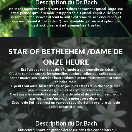
Description du Dr. Bach
Pour ces moments qui arrivent à certaines personnes quand l'angoisse 
est si grande qu'elle semble insupportable. Quand l'esprit ou le corps 
se sent comme s'il avait atteint la limite extrême de son endurance, et 
que maintenant il doit céder. Quand il semble qu'il ne reste plus que 
destruction et anéantissement à affronter.
STAR OF BETHLEHEM /DAME DE 
ONZE HEURE
… Est l'un des remèdes de la formule traditionnelle de  crise .
C'est le remède contre les séquelles du choc, telles que celles causées 
par de mauvaises nouvelles inattendues ou tout événement inattendu 
et indésirable.
Il peut tout aussi bien être utilisé pour les effets d'un choc reçu il y a 
plusieurs années, même très tôt dans l'enfance.
C'est aussi le remède à ce sentiment de vide et de perte qui se produit 
parfois lorsqu'un proche meurt ou s'éloigne.
L'étoile de Bethléem est un remède réconfortant à prendre dans de 
telles circonstances.
Description du Dr. Bach
Pour ceux qui sont en grande détresse dans des conditions qui 