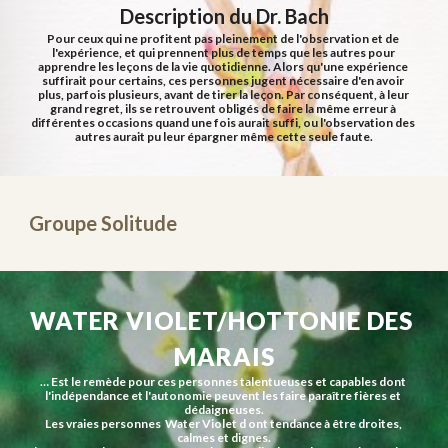
Description du Dr. Bach
Pour ceux qui ne profitent pas pleinement de l'observation et de 
l'expérience, et qui prennent plus de temps que les autres pour 
apprendre les leçons de la vie quotidienne. Alors qu'une expérience 
suffirait pour certains, ces personnes jugent nécessaire d'en avoir 
plus, parfois plusieurs, avant de tirer la leçon. Par conséquent, à leur 
grand regret, ils se retrouvent obligés de faire la même erreur à 
différentes occasions quand une fois aurait suffi, ou l'observation des 
autres aurait pu leur épargner même cette seule faute.
Groupe Solitude
WATER VIOLET/HOTTONIE DES 
MARAIS
… Est le remède pour ces personnes talentueuses et capables dont 
l'indépendance et l'autonomie peuvent les faire paraître fières et 
dédaigneuses.
Les vraies personnes  Water Violet d ont tendance à être droites, 
calmes et dignes.