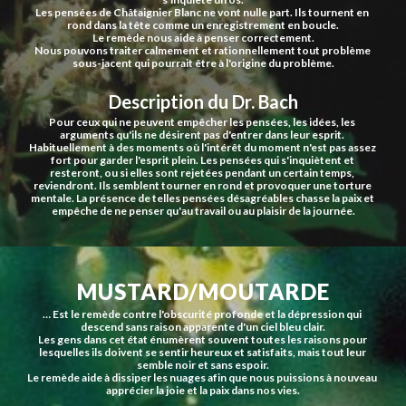
Les pensées de Châtaignier Blanc ne vont nulle part. Ils tournent en 
rond dans la tête comme un enregistrement en boucle.
Le remède nous aide à penser correctement.
Nous pouvons traiter calmement et rationnellement tout problème 
sous-jacent qui pourrait être à l'origine du problème.
Description du Dr. Bach
Pour ceux qui ne peuvent empêcher les pensées, les idées, les 
arguments qu'ils ne désirent pas d'entrer dans leur esprit. 
Habituellement à des moments où l'intérêt du moment n'est pas assez 
fort pour garder l'esprit plein. Les pensées qui s'inquiètent et 
resteront, ou si elles sont rejetées pendant un certain temps, 
reviendront. Ils semblent tourner en rond et provoquer une torture 
mentale. La présence de telles pensées désagréables chasse la paix et 
empêche de ne penser qu'au travail ou au plaisir de la journée.
MUSTARD/MOUTARDE
… Est le remède contre l'obscurité profonde et la dépression qui 
descend sans raison apparente d'un ciel bleu clair.
Les gens dans cet état énumèrent souvent toutes les raisons pour 
lesquelles ils doivent se sentir heureux et satisfaits, mais tout leur 
semble noir et sans espoir.
Le remède aide à dissiper les nuages ​​afin que nous puissions à nouveau 
apprécier la joie et la paix dans nos vies.