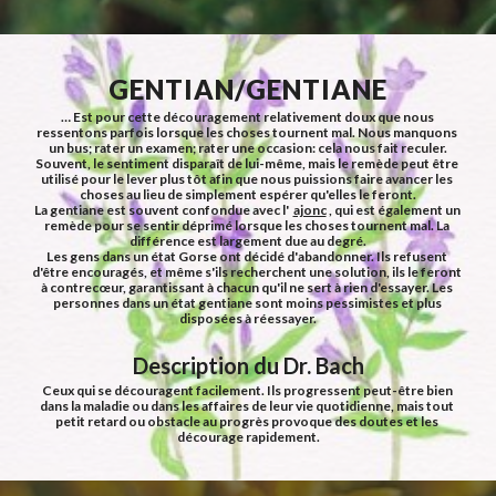
GENTIAN/GENTIANE
… Est pour cette découragement relativement doux que nous 
ressentons parfois lorsque les choses tournent mal. Nous manquons 
un bus; rater un examen; rater une occasion: cela nous fait reculer.
Souvent, le sentiment disparaît de lui-même, mais le remède peut être 
utilisé pour le lever plus tôt afin que nous puissions faire avancer les 
choses au lieu de simplement espérer qu'elles le feront.
La gentiane est souvent confondue avec l'  
ajonc
 , qui est également un 
remède pour se sentir déprimé lorsque les choses tournent mal. La 
différence est largement due au degré.
Les gens dans un état Gorse ont décidé d'abandonner. Ils refusent 
d'être encouragés, et même s'ils recherchent une solution, ils le feront 
à contrecœur, garantissant à chacun qu'il ne sert à rien d'essayer. Les 
personnes dans un état gentiane sont moins pessimistes et plus 
disposées à réessayer.
Description du Dr. Bach
Ceux qui se découragent facilement. Ils progressent peut-être bien 
dans la maladie ou dans les affaires de leur vie quotidienne, mais tout 
petit retard ou obstacle au progrès provoque des doutes et les 
décourage rapidement.