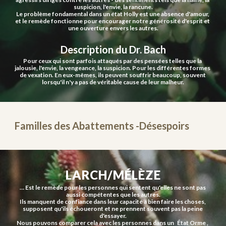
suspicion, l'envie, la rancune.
Le problème fondamental dans un état Holly est une absence d'amour, 
et le remède fonctionne pour encourager notre générosité d'esprit et 
une ouverture envers les autres.
Description du Dr. Bach
Pour ceux qui sont parfois attaqués par des pensées telles que la 
jalousie, l'envie, la vengeance, la suspicion. Pour les différentes formes 
de vexation. En eux-mêmes, ils peuvent souffrir beaucoup, souvent 
lorsqu'il n'y a pas de véritable cause de leur malheur.
Familles des Abattements -Désespoirs
LARCH/MÉLÈZE
… Est le remède pour les personnes qui sentent qu'elles ne sont pas 
aussi compétentes que les autres.
Ils manquent de confiance dans leur capacité à bien faire les choses, 
supposent qu'ils échoueront et ne prennent souvent pas la peine 
d'essayer.
Nous pouvons comparer cela avec les personnes dans un   État Orme , 