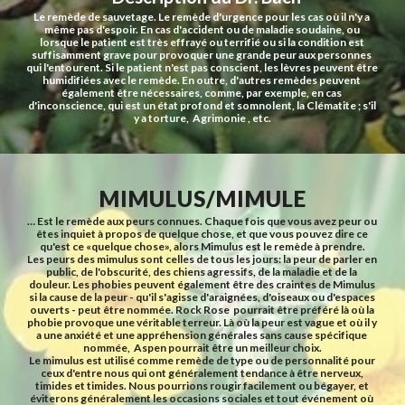
Le remède de sauvetage. Le remède d'urgence pour les cas où il n'y a 
même pas d'espoir. En cas d'accident ou de maladie soudaine, ou 
lorsque le patient est très effrayé ou terrifié ou si la condition est 
suffisamment grave pour provoquer une grande peur aux personnes 
qui l'entourent. Si le patient n'est pas conscient, les lèvres peuvent être 
humidifiées avec le remède. En outre, d'autres remèdes peuvent 
également être nécessaires, comme, par exemple, en cas 
d'inconscience, qui est un état profond et somnolent, la Clématite ; s'il 
y a torture,  Agrimonie , etc.
MIMULUS/MIMULE
… Est le remède aux peurs connues. Chaque fois que vous avez peur ou 
êtes inquiet à propos de quelque chose, et que vous pouvez dire ce 
qu'est ce «quelque chose», alors Mimulus est le remède à prendre.
Les peurs des mimulus sont celles de tous les jours: la peur de parler en 
public, de l'obscurité, des chiens agressifs, de la maladie et de la 
douleur. Les phobies peuvent également être des craintes de Mimulus 
si la cause de la peur - qu'il s'agisse d'araignées, d'oiseaux ou d'espaces 
ouverts - peut être nommée. Rock Rose  pourrait être préféré là où la 
phobie provoque une véritable terreur. Là où la peur est vague et où il y 
a une anxiété et une appréhension générales sans cause spécifique 
nommée,  Aspen pourrait être un meilleur choix.
Le mimulus est utilisé comme remède de type ou de personnalité pour 
ceux d'entre nous qui ont généralement tendance à être nerveux, 
timides et timides. Nous pourrions rougir facilement ou bégayer, et 
éviterons généralement les occasions sociales et tout événement où 