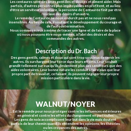
Les centaures sont des âmes gentilles et douces et aiment aider. Mais 
parfois, d'autres personnes plus impitoyables en profitent, et au lieu 
d'être un serviteur volontaire, la personne de Centaurée finit par être 
l'esclave des désirs d'un autre.
Le remède Centaurée ne nous endurcit pas et ne nous rend pas 
insensibles. Au lieu de cela, il soutient le développement du courage et 
de l'autodétermination.
Nous sommes mieux à même de tracer une ligne et de faire de la place 
où nous pouvons être nous-mêmes, à l'abri des désirs et des 
commandes des autres.
 Description du Dr. Bach
Des gens gentils, calmes et doux qui sont trop soucieux de servir les 
autres. Ils surchargent leur force dans leurs efforts. Leur souhait 
grandit tellement sur eux qu'ils deviennent plus des serviteurs que des 
aides volontaires. Leur bonne nature les conduit à faire plus que leur 
propre part de travail et, ce faisant, ils peuvent négliger leur propre 
mission particulière dans la vie.
WALNUT/NOYER
… Est le remède pour nous protéger contre les influences extérieures 
en général et contre les effets du changement en particulier.
Les gens de noix accomplissent leur but dans la vie mais doutent 
parfois de leur chemin quand ils entendent les opinions, les théories 
ou les croyances des autres.