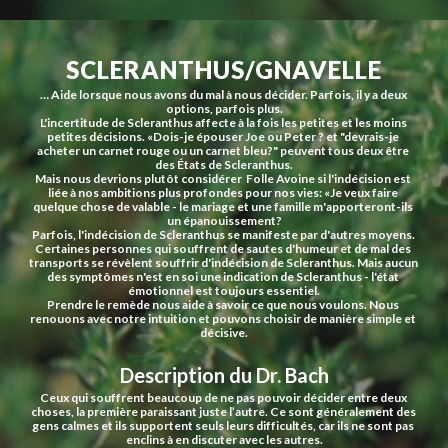
SCLERANTHUS/GNAVELLE
… Aide lorsque nous avons du mal à nous décider. Parfois, il y a deux 
options, parfois plus.
L'incertitude de Scleranthus affecte à la fois les petites et les moins 
petites décisions. «Dois-je épouser Joe ou Peter ? et "devrais-je 
acheter un carnet rouge ou un carnet bleu?" peuvent tous deux être 
des États de Scleranthus.
Mais nous devrions plutôt considérer  Folle Avoine si l'indécision est 
liée à nos ambitions plus profondes pour nos vies: «Je veux faire 
quelque chose de valable - le mariage et une famille m'apporteront-ils 
un épanouissement?
Parfois, l'indécision de Scleranthus se manifeste par d'autres moyens. 
Certaines personnes qui souffrent de sautes d'humeur et de mal des 
transports se révèlent souffrir d'indécision de Scleranthus. Mais aucun 
des symptômes n'est en soi une indication de Scleranthus - l'état 
émotionnel est toujours essentiel.
Prendre le remède nous aide à savoir ce que nous voulons. Nous 
renouons avec notre intuition et pouvons choisir de manière simple et 
décisive.
Description du Dr. Bach
Ceux qui souffrent beaucoup de ne pas pouvoir décider entre deux 
choses, la première paraissant juste l’autre. Ce sont généralement des 
gens calmes et ils supportent seuls leurs difficultés, car ils ne sont pas 
enclins à en discuter avec les autres.