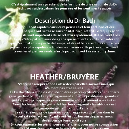
autres.
C'est également un ingrédient de la formule de crise originale du Dr 
Bach  , où il aide à calmer les pensées et les sentiments agités.
 Description du Dr. Bach
Ceux qui sont rapides dans leurs pensées et leurs actions et qui 
souhaitent que tout se fasse sans hésitation ni retard. Lorsqu'ils sont 
malades, ils sont impatients de se rétablir rapidement. Ils trouvent très 
difficile d'être patient avec des gens qui sont lents, car ils considèrent 
que c'est mal et une perte de temps, et ils s'efforceront de rendre ces 
personnes plus rapides de toutes les manières. Ils préfèrent souvent 
travailler et penser seuls, afin de pouvoir tout faire à leur rythme.
HEATHER/BRUYÈRE
… S'adresse aux personnes obsédées par elles-mêmes mais qui 
n'aiment pas être seules.
Le Dr Bach les a appelés «boutonnières» parce qu'ils s'accrochent aux 
gens, parlant tout le temps longuement sur leurs problèmes, grands et 
petits, jusqu'à ce que les gens commencent activement à les éviter. 
Ainsi, la chose que les gens de Heather craignent - la solitude - est 
provoquée par leur comportement.
Le remède nous aide à voir nos propres préoccupations dans le 
contexte des autres. Ayant souffert du besoin de parler, nous 
devenons de bons auditeurs.
En conséquence, les gens nous recherchent pour notre compassion 
plutôt que de nous éviter à cause de notre égocentrisme.