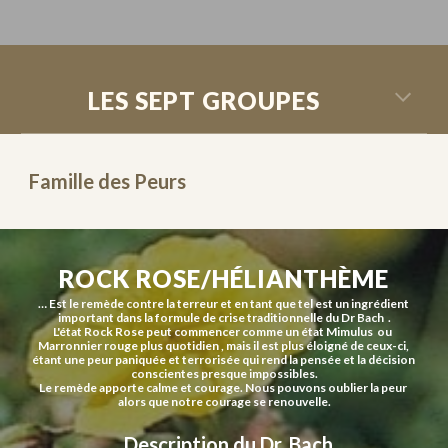
LES SEPT GROUPES
Famille des Peurs
ROCK ROSE/HÉLIANTHÈME
… Est le remède contre la terreur et en tant que tel est un ingrédient 
important dans la formule de crise traditionnelle du Dr Bach  .
L'état Rock Rose peut commencer comme un état Mimulus  ou  
Marronnier rouge plus quotidien , mais il est plus éloigné de ceux-ci, 
étant une peur paniquée et terrorisée qui rend la pensée et la décision 
conscientes presque impossibles.
Le remède apporte calme et courage. Nous pouvons oublier la peur 
alors que notre courage se renouvelle.
  Description du Dr. Bach