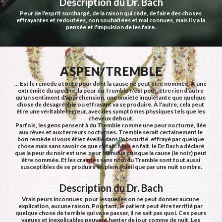
Description du Dr. Bach
Peur de l'esprit surchargé, de la raison qui cède, de faire des choses 
effrayantes et redoutées, non souhaitées et mal connues, mais il y a la 
pensée et l'impulsion de les faire.
ASPEN/TREMBLE
… Est le remède à toute peur dont la cause ne peut être nommée. À une 
extrémité du spectre, la peur du Tremble n'est peut-être rien d'autre 
qu'un sentiment d'appréhension, une anxiété inquiétante que quelque 
chose de désagréable ou effrayant va se produire. À l'autre, cela peut 
être une véritable terreur, avec des symptômes physiques tels que les 
cheveux debout.
Parfois, les gens pensent à du Tremble comme une peur nocturne, liée 
aux rêves et aux terreurs nocturnes. Tremble serait certainement le 
bon remède si vous étiez éveillé dans l'obscurité, effrayé par quelque 
chose mais sans savoir ce que c'était. Mais en fait, le Dr Bach a déclaré 
que la peur du noir est une  peur Mimulus puisque la cause (le noir) peut 
être nommée. Et les craintes sans nom du Tremble sont tout aussi 
susceptibles de se produire en plein soleil que par une nuit sombre.
Description du Dr. Bach
Vrais peurs inconnues, pour lesquelles on ne peut donner aucune 
explication, aucune raison. Pourtant, le patient peut être terrifié par 
quelque chose de terrible qui va se passer, il ne sait pas quoi. Ces peurs 
vagues et inexplicables peuvent hanter de jour comme de nuit. Les 