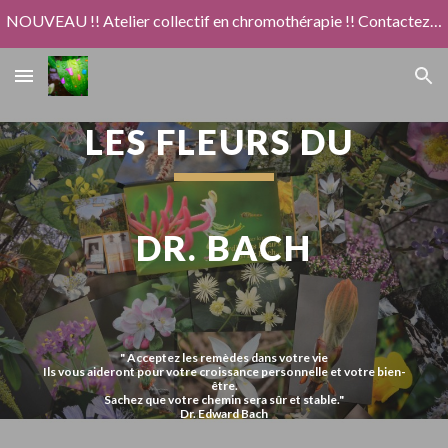
NOUVEAU !! Atelier collectif en chromothérapie !! Contactez moi pour en savoir plus
Skip to main content
Skip to navigation
LES FLEURS DU 
DR. BACH
" Acceptez les remèdes dans votre vie
Ils vous aideront pour votre croissance personnelle et votre bien-
être.
Sachez que votre chemin sera sûr et stable."
Dr. Edward Bach