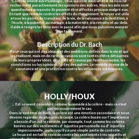
Contrairement aux Plumbago , ceux qui sont dans un état de noix ne 
recherchent pas activement les opinions des autres. Mais les avis sont 
quand même proposés: ils peuvent être affectés presque malgré eux.
En tant que remède contre les effets du changement, le noyer est utile 
à tous les points de transition de la vie, de la naissance à la dentition, à 
l'école, à la puberté, au mariage, à la maternité, à la retraite et au-delà.
Il aide à rompre les liens avec le passé afin que nous puissions avancer 
plus facilement.
Description du Dr. Bach
Pour ceux qui ont des idéaux et des ambitions définis dans la vie et qui 
les réalisent, mais en de rares occasions sont tentés d'être détournés 
de leurs propres idées, objectifs et travaux par l'enthousiasme, les 
convictions ou les opinions fortes des autres. Le remède donne de la 
constance et une protection contre les influences extérieures.
HOLLY/HOUX
… Est souvent considéré comme le remède à la colère - mais ce n'est 
pas nécessairement le cas.
Dans le système de Bach, la colère est une émotion secondaire et nous 
devons regarder de plus près la cause. La colère basée sur l' impatience 
a besoin d'un autre remède, par exemple, tout comme les colères 
basées sur des sentiments d'  injustice personnelle ou d'  injustice 
impersonnelle , ou lorsqu'il y a une simple  perte de contrôle .
Le houx est en fait le remède contre les sentiments très négatifs et 
agressifs dirigés contre les autres - des sentiments tels que la haine, la 