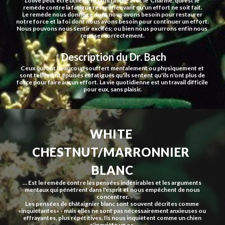
L'olive peut être utilement contrastée avec le  Charme, qui est le 
remède contre la fatigue ressentie avant qu'un effort ne soit fait.
Le remède nous donne ce dont nous avons besoin pour restaurer 
notre force et la foi dont nous avons besoin pour continuer un effort.
Nous pouvons nous sentir excités; ou bien nous pourrons enfin nous 
reposer correctement.
 Description du Dr. Bach
Ceux qui ont beaucoup souffert mentalement ou physiquement et 
sont tellement épuisés et fatigués qu'ils sentent qu'ils n'ont plus de 
force pour faire aucun effort. La vie quotidienne est un travail difficile 
pour eux, sans plaisir.
WHITE 
CHESTNUT/MARRONNIER 
BLANC
… Est le remède contre les pensées indésirables et les arguments 
mentaux qui pénètrent dans l'esprit et nous empêchent de nous 
concentrer.
Les pensées de châtaignier blanc sont souvent décrites comme 
«inquiétantes» - mais elles ne sont pas nécessairement anxieuses ou 
effrayantes, plus répétitives. Ils nous inquiètent comme un chien 
s'inquiète un os.