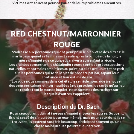
victimes ont souvent peur de parler de leurs problèmes aux autres.
RED CHESTNUT/MARRONNIER 
ROUGE
… S'adresse aux personnes qui ont peur pour le bien-être des autres: le 
mari a peur quand sa femme sort seule après la tombée de la nuit; la 
mère s'inquiète de ce qui peut arriver à son enfant à l'école.
Les craintes concernant le châtaignier rouge sont des préoccupations 
naturelles et normales amplifiées au point où elles ont un effet négatif 
sur les personnes qui sont l'objet de préoccupation, sapant leur 
confiance et leur estime de soi.
Lorsque nous sommes dans cet état, le remède nous aide à envoyer 
des pensées calmes et non inquiètes à nos proches, de sorte qu'au lieu 
de rendre tout le monde inquiet, nous sommes des rochers sur 
lesquels d'autres s'appuient.
  Description du Dr. Bach
Pour ceux qui ont du mal à ne pas s'inquiéter pour les autres. Souvent, 
ils ont cessé de s'inquiéter pour eux-mêmes, mais pour ceux dont ils se 
trouvent, ils peuvent souffrir beaucoup, anticipant souvent qu'une 
chose malheureuse pourrait leur arriver.