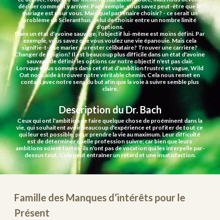
décider comment y arriver. Par exemple, vous savez peut-être que le 
mariage est pour vous. Mais quel partenaire choisir? - ce serait un 
problème de Scleranthus, celui de choisir entre un nombre limité 
d'options.
Dans un état d'avoine sauvage, l'objectif lui-même est moins défini. Par 
exemple, vous savez que vous voulez une vie épanouie. Mais cela 
signifie-t-il se marier ou rester célibataire? Trouver une carrière? 
Changer de religion? Il est beaucoup plus difficile dans un état d'avoine 
sauvage de définir les options car notre objectif n'est pas clair.
Lorsque nous sommes dans cet état d'ambition frustré et vague, Wild 
Oat nous aide à trouver notre véritable chemin. Cela nous remet en 
contact avec notre sens du but afin que la voie à suivre semble plus 
claire.
Description du Dr. Bach
Ceux qui ont l'ambition de faire quelque chose de proéminent dans la 
vie, qui souhaitent avoir beaucoup d'expérience et profiter de tout ce 
qui leur est possible, pour prendre la vie au maximum. Leur difficulté 
est de déterminer quelle profession suivre; car bien que leurs 
ambitions soient fortes, ils n'ont pas de vocation qui les interpelle par-
dessus tout. Cela peut entraîner un retard et une insatisfaction.
Famille des Manques d’intérêts pour le 
Présent