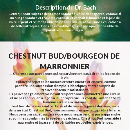
 Description du Dr. Bach
Ceux qui sont sujets à des temps sombres, voire désespérés, comme si 
un nuage sombre et froid les couvrait et cachait la lumière et la joie de 
vivre. Il peut être impossible de donner une raison ou une explication à 
de telles attaques. Dans ces conditions, il est presque impossible de 
paraître heureux ou gai.
CHESTNUT BUD/BOURGEON DE 
MARRONNIER
… S'adresse aux personnes qui ne parviennent pas à tirer les leçons de 
la vie.
Ils peuvent répéter les mêmes erreurs encore et encore, comme 
prendre une succession d'emplois identiques et être surpris de 
trouver chacun insatisfaisant.
Ils peuvent également voir d'autres personnes commettre une erreur 
et ne pas appliquer la leçon à leur propre vie. Ils vont de l'avant et font 
la même erreur eux-mêmes.
Il est bon de passer à autre chose et de laisser le passé derrière, mais 
dans un état Chestnut Bud, nous sommes presque trop prêts à le faire. 
Nous pensons si peu au passé que nous ne parvenons pas à apprendre 
et sommes condamnés à répéter nos échecs. Chestnut Bud nous aide à 
apprendre et à passer à de véritables nouvelles expériences.