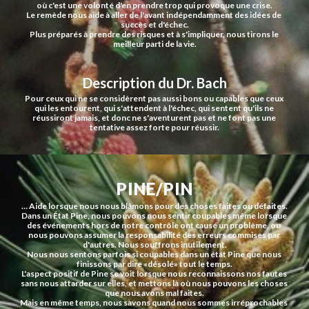
où c'est une volonté d'en prendre trop qui provoque une crise.
Le remède nous aide à aller de l'avant indépendamment des idées de 
succès et d'échec.
Plus préparés à prendre des risques et à s'impliquer, nous tirons le 
meilleur parti de la vie.
Description du Dr. Bach
Pour ceux qui ne se considèrent pas aussi bons ou capables que ceux 
qui les entourent, qui s'attendent à l'échec, qui sentent qu'ils ne 
réussiront jamais, et donc ne s'aventurent pas et ne font pas une 
tentative assez forte pour réussir.
PINE/PIN
… Aide lorsque nous nous blâmons pour des choses faites ou défaites.
Dans un État Pine, nous pouvons nous sentir coupables même lorsque 
des événements hors de notre contrôle ont causé un problème, ou 
nous pouvons assumer la responsabilité des erreurs commises par 
d'autres. Nous souffrons inutilement.
Nous nous sentons parfois si coupables dans un état Pine que nous 
finissons par dire «désolé» tout le temps.
L'aspect positif de Pine se voit lorsque nous reconnaissons nos fautes 
sans nous attarder sur elles, et mettons là où nous pouvons les choses 
que nous avons mal faites.
Mais en même temps, nous savons quand nous sommes irréprochables 