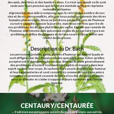
des amis, des fêtes et des lumières vives. Ce n'est que la nuit où ils sont 
seuls avec leurs pensées que la torture mentale qu'ils ont réprimée 
reviendra les hanter.
Aigremoine nous aide à composer avec le côté le plus sombre de nos 
vies et de nos personnalités, afin que nous puissions devenir des êtres 
humains plus arrondis. Nous ne perdrons pas notre sens de l'humour 
ou notre capacité à passer la journée, mais nous verrons que rire de 
nos problèmes les dissipe plutôt que les cache. En tant que remède de 
l'humeur, Aigremoine aide quiconque essaie de ne pas faire face à un 
problème et utilise des blagues et de faux sourires pour éviter une 
réalité douloureuse.
Description du Dr. Bach
Les personnes joviales, gaies, pleines d'humour qui aiment la paix et 
sont affligées par des disputes ou des querelles, pour éviter qu'elles 
accepteront d'abandonner beaucoup. Bien qu'ils aient généralement 
des problèmes et soient tourmentés et agités et inquiets dans leur 
esprit ou dans leur corps, ils cachent leurs soucis derrière leur humour 
et leurs plaisanteries et sont considérés comme de très bons amis à 
connaître. Ils prennent souvent de l'alcool ou des drogues en excès, 
pour se stimuler et s'aider à supporter leurs épreuves avec bonne 
humeur.
CENTAURY/CENTAURÉE
… S'adresse aux personnes qui ont du mal à dire «non» aux autres.