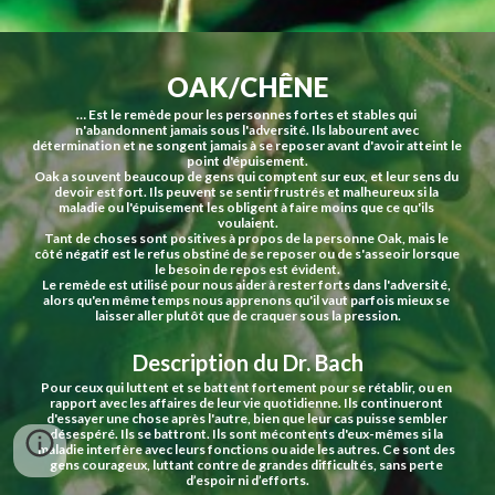
OAK/CHÊNE
… Est le remède pour les personnes fortes et stables qui 
n'abandonnent jamais sous l'adversité. Ils labourent avec 
détermination et ne songent jamais à se reposer avant d'avoir atteint le 
point d'épuisement.
Oak a souvent beaucoup de gens qui comptent sur eux, et leur sens du 
devoir est fort. Ils peuvent se sentir frustrés et malheureux si la 
maladie ou l'épuisement les obligent à faire moins que ce qu'ils 
voulaient.
Tant de choses sont positives à propos de la personne Oak, mais le 
côté négatif est le refus obstiné de se reposer ou de s'asseoir lorsque 
le besoin de repos est évident.
Le remède est utilisé pour nous aider à rester forts dans l'adversité, 
alors qu'en même temps nous apprenons qu'il vaut parfois mieux se 
laisser aller plutôt que de craquer sous la pression.
Description du Dr. Bach
Pour ceux qui luttent et se battent fortement pour se rétablir, ou en 
rapport avec les affaires de leur vie quotidienne. Ils continueront 
d'essayer une chose après l'autre, bien que leur cas puisse sembler 
désespéré. Ils se battront. Ils sont mécontents d'eux-mêmes si la 
maladie interfère avec leurs fonctions ou aide les autres. Ce sont des 
gens courageux, luttant contre de grandes difficultés, sans perte 
d’espoir ni d’efforts.