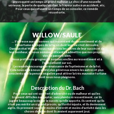
provoquent un temps un grand malheur. Le choc d'une nouvelle 
sérieuse, la perte de quelqu'un cher, la frayeur suite à un accident, etc. 
Pour ceux qui refusent un temps de se consoler, ce remède 
réconforte.
WILLOW/SAULE
… S'adresse aux personnes qui ressentent du ressentiment et de 
l'amertume à propos de la façon dont leur vie s'est déroulée.
Dans un état Willow, nous regrettons les autres de leur succès et de 
leur bonheur, et nous sommes réticents à admettre que nos propres 
vies se passent bien.
Nous préférons grogner et sommes enclins au ressentiment et à 
l'apitoiement sur soi.
Le remède encourage la renaissance de l'optimisme et de la foi.
Cela nous aide à nous sentir plus généreux envers les autres et plus 
conscients que la pensée négative peut attirer la très mauvaise fortune 
dont nous nous plaignons.
 Description du Dr. Bach
Pour ceux qui ont souffert d'adversité ou de malheur et qui les 
trouvent difficiles à accepter, sans plainte ni ressentiment, car ils 
jugent beaucoup la vie par le succès qu'elle apporte. Ils sentent qu'ils 
n'ont pas mérité un si grand procès, qu'il a été injuste, et ils deviennent 
aigris. Ils prennent souvent moins d'intérêt et moins d'activité dans les 
choses de la vie dont ils avaient auparavant joui.